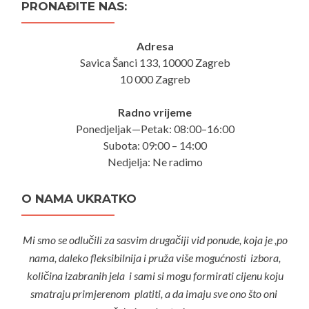
PRONAĐITE NAS:
Adresa
Savica Šanci 133, 10000 Zagreb
10 000 Zagreb
Radno vrijeme
Ponedjeljak—Petak: 08:00–16:00
Subota: 09:00 – 14:00
Nedjelja: Ne radimo
O NAMA UKRATKO
Mi smo se odlučili za sasvim drugačiji vid ponude, koja je ,po
nama, daleko fleksibilnija i pruža više mogućnosti izbora,
količina izabranih jela i sami si mogu formirati cijenu koju
smatraju primjerenom platiti, a da imaju sve ono što oni