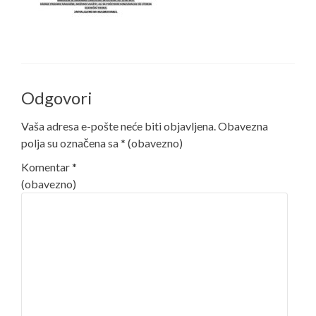
Odgovori
Vaša adresa e-pošte neće biti objavljena.
Obavezna
polja su označena sa
* (obavezno)
Komentar
*
(obavezno)