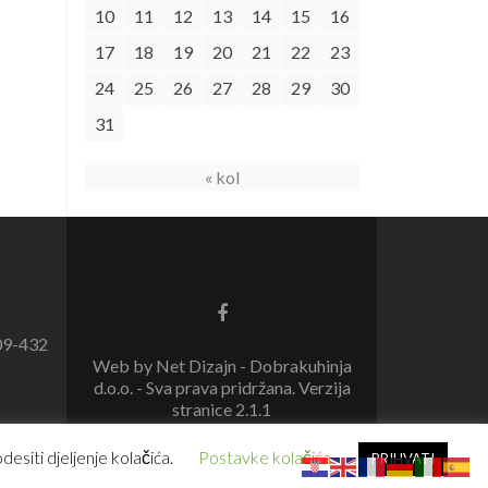
10
11
12
13
14
15
16
17
18
19
20
21
22
23
24
25
26
27
28
29
30
31
« kol
09-432
Web by Net Dizajn - Dobrakuhinja
d.o.o. - Sva prava pridržana. Verzija
stranice 2.1.1
esiti djeljenje kolačića.
Postavke kolačića
PRIHVATI