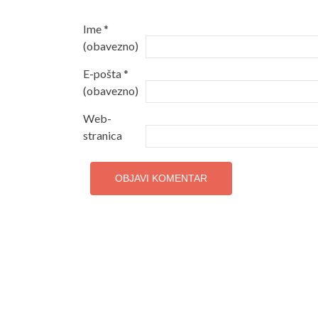
Ime
*
(obavezno)
E-pošta
*
(obavezno)
Web-
stranica