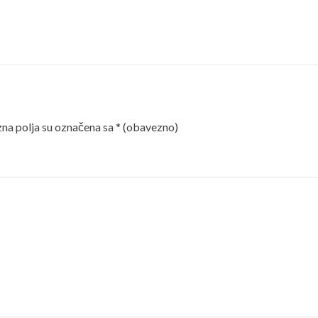
a polja su označena sa
* (obavezno)