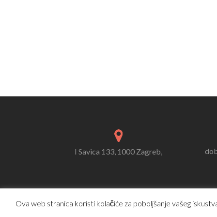
dob
I Savica 133, 1000 Zagreb,
Ova web stranica koristi kolačiće za poboljšanje vašeg iskustva.