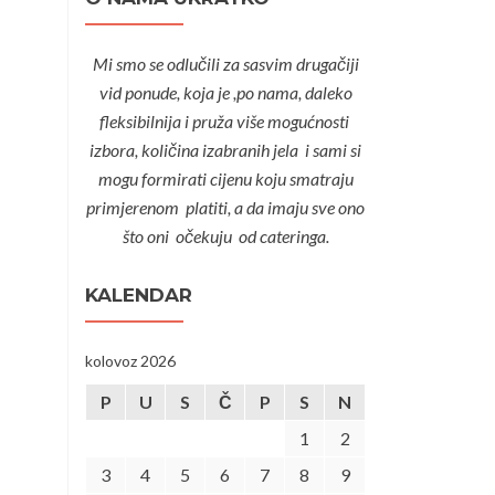
Mi smo se odlučili za sasvim drugačiji
vid ponude, koja je ,po nama, daleko
fleksibilnija i pruža više mogućnosti
izbora, količina izabranih jela i sami si
mogu formirati cijenu koju smatraju
primjerenom platiti, a da imaju sve ono
što oni očekuju od cateringa.
KALENDAR
kolovoz 2026
P
U
S
Č
P
S
N
1
2
3
4
5
6
7
8
9