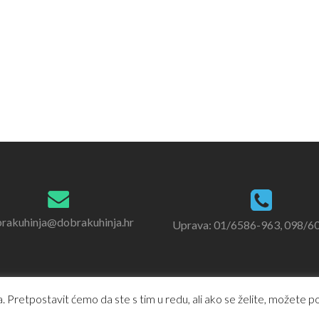
rakuhinja@dobrakuhinja.hr
Uprava: 01/6586-963, 098/6
 Pretpostavit ćemo da ste s tim u redu, ali ako se želite, možete pod