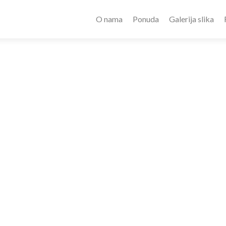
O nama
Ponuda
Galerija slika