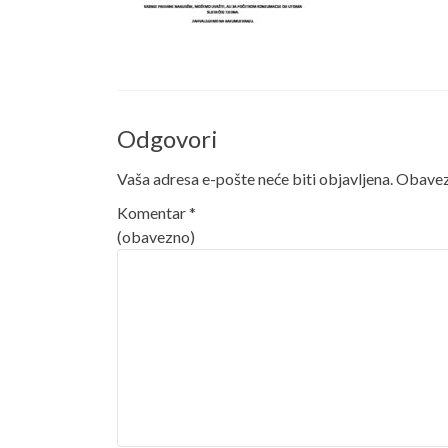
Odgovori
Vaša adresa e-pošte neće biti objavljena.
Obavezn
Komentar
*
(obavezno)