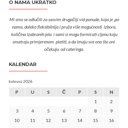
O NAMA UKRATKO
Mi smo se odlučili za sasvim drugačiji vid ponude, koja je ,po
nama, daleko fleksibilnija i pruža više mogućnosti izbora,
količina izabranih jela i sami si mogu formirati cijenu koju
smatraju primjerenom platiti, a da imaju sve ono što oni
očekuju od cateringa.
KALENDAR
kolovoz 2026
P
U
S
Č
P
S
N
1
2
3
4
5
6
7
8
9
10
11
12
13
14
15
16