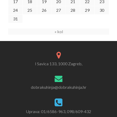
17
18
19
20
21
22
23
24
25
26
27
28
29
30
31
« kol
I Savica 133, 1000 Zagreb,
dobrakuhinja@dobrakuhinja.hr
Uprava: 01/6586-963, 098/609-432