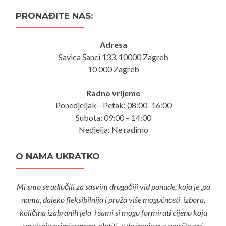
PRONAĐITE NAS:
Adresa
Savica Šanci 133, 10000 Zagreb
10 000 Zagreb
Radno vrijeme
Ponedjeljak—Petak: 08:00–16:00
Subota: 09:00 – 14:00
Nedjelja: Ne radimo
O NAMA UKRATKO
Mi smo se odlučili za sasvim drugačiji vid ponude, koja je ,po
nama, daleko fleksibilnija i pruža više mogućnosti izbora,
količina izabranih jela i sami si mogu formirati cijenu koju
smatraju primjerenom platiti, a da imaju sve ono što oni