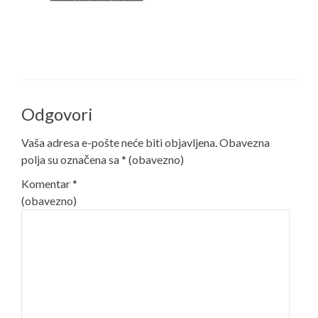
Odgovori
Vaša adresa e-pošte neće biti objavljena.
Obavezna
polja su označena sa
* (obavezno)
Komentar
*
(obavezno)