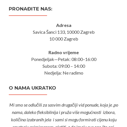
PRONAĐITE NAS:
Adresa
Savica Šanci 133, 10000 Zagreb
10 000 Zagreb
Radno vrijeme
Ponedjeljak—Petak: 08:00–16:00
Subota: 09:00 – 14:00
Nedjelja: Ne radimo
O NAMA UKRATKO
Mi smo se odlučili za sasvim drugačiji vid ponude, koja je ,po
nama, daleko fleksibilnija i pruža više mogućnosti izbora,
količina izabranih jela i sami si mogu formirati cijenu koju
smatraju primjerenom platiti, a da imaju sve ono što oni