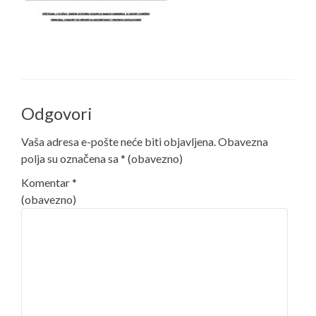
Odgovori
Vaša adresa e-pošte neće biti objavljena.
Obavezna
polja su označena sa
* (obavezno)
Komentar
*
(obavezno)