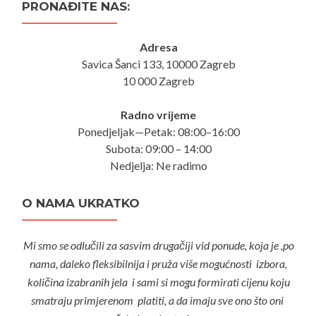
PRONAĐITE NAS:
Adresa
Savica Šanci 133, 10000 Zagreb
10 000 Zagreb
Radno vrijeme
Ponedjeljak—Petak: 08:00–16:00
Subota: 09:00 – 14:00
Nedjelja: Ne radimo
O NAMA UKRATKO
Mi smo se odlučili za sasvim drugačiji vid ponude, koja je ,po
nama, daleko fleksibilnija i pruža više mogućnosti izbora,
količina izabranih jela i sami si mogu formirati cijenu koju
smatraju primjerenom platiti, a da imaju sve ono što oni