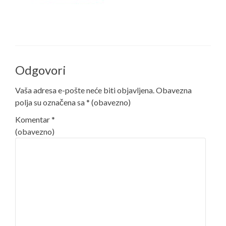
Odgovori
Vaša adresa e-pošte neće biti objavljena.
Obavezna
polja su označena sa
* (obavezno)
Komentar
*
(obavezno)