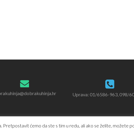
rakuhinja@dobrakuhinja.hr
Uprava: 01/6586-963, 098/6
 Pretpostavit ćemo da ste s tim u redu, ali ako se želite, možete pod