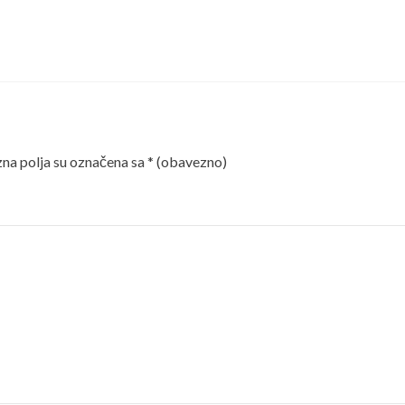
a polja su označena sa
* (obavezno)