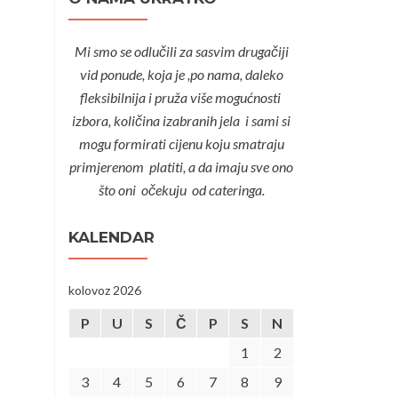
Mi smo se odlučili za sasvim drugačiji
vid ponude, koja je ,po nama, daleko
fleksibilnija i pruža više mogućnosti
izbora, količina izabranih jela i sami si
mogu formirati cijenu koju smatraju
primjerenom platiti, a da imaju sve ono
što oni očekuju od cateringa.
KALENDAR
kolovoz 2026
P
U
S
Č
P
S
N
1
2
3
4
5
6
7
8
9