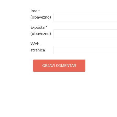
Ime
*
(obavezno)
E-pošta
*
(obavezno)
Web-
stranica