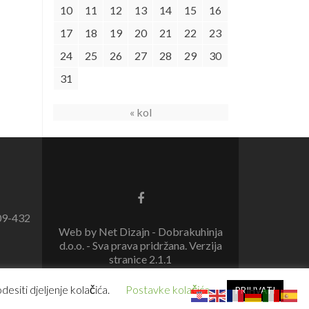
10
11
12
13
14
15
16
17
18
19
20
21
22
23
24
25
26
27
28
29
30
31
« kol
09-432
Web by Net Dizajn - Dobrakuhinja
d.o.o. - Sva prava pridržana. Verzija
stranice 2.1.1
esiti djeljenje kolačića.
Postavke kolačića
PRIHVATI