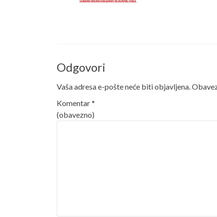
Odgovori
Vaša adresa e-pošte neće biti objavljena.
Obavezn
Komentar
*
(obavezno)