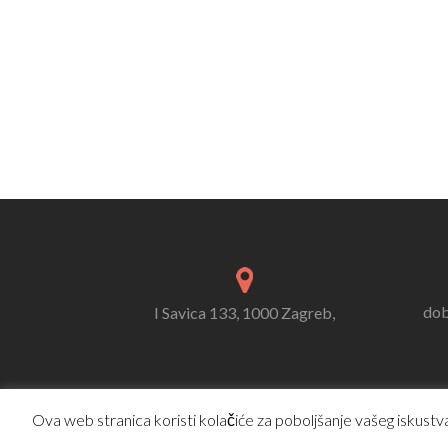
dob
I Savica 133, 1000 Zagreb,
Ova web stranica koristi kolačiće za poboljšanje vašeg iskustva.