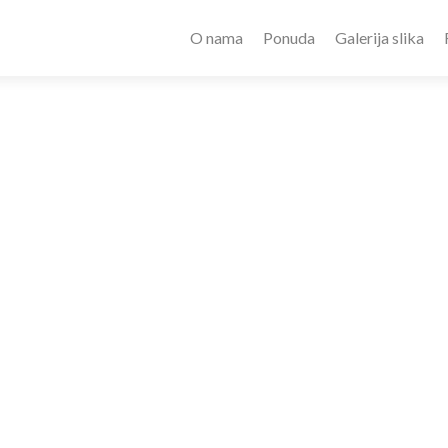
O nama
Ponuda
Galerija slika