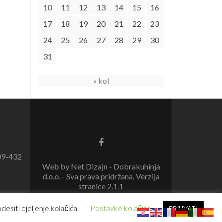
10
11
12
13
14
15
16
17
18
19
20
21
22
23
24
25
26
27
28
29
30
31
« kol
09-432
Web by Net Dizajn - Dobrakuhinja
d.o.o. - Sva prava pridržana. Verzija
stranice 2.1.1
esiti djeljenje kolačića.
Postavke kolačića
PRIHVATI