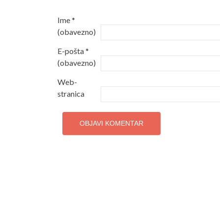
Ime
*
(obavezno)
E-pošta
*
(obavezno)
Web-
stranica