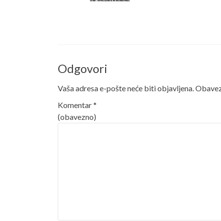
Odgovori
Vaša adresa e-pošte neće biti objavljena.
Obavezn
Komentar
*
(obavezno)