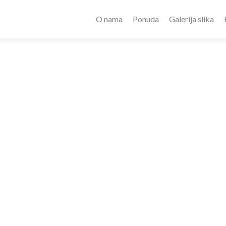
O nama
Ponuda
Galerija slika