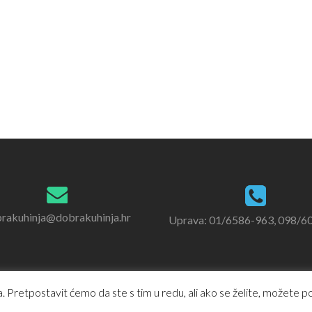
rakuhinja@dobrakuhinja.hr
Uprava: 01/6586-963, 098/6
 Pretpostavit ćemo da ste s tim u redu, ali ako se želite, možete pod