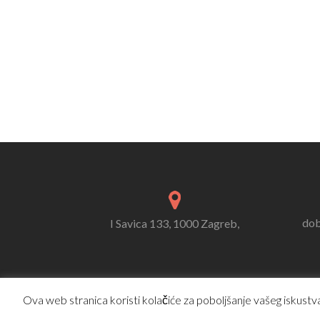
dob
I Savica 133, 1000 Zagreb,
Ova web stranica koristi kolačiće za poboljšanje vašeg iskustva.