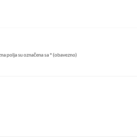
a polja su označena sa
* (obavezno)