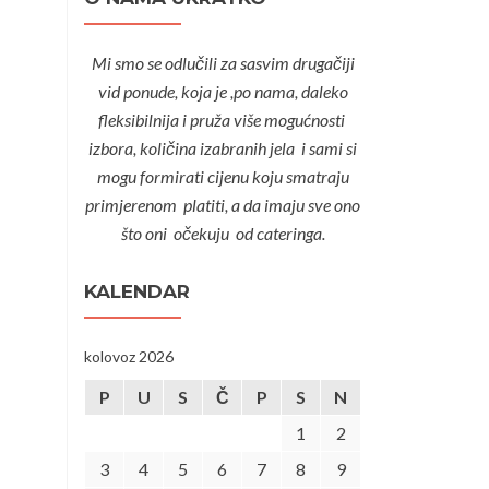
Mi smo se odlučili za sasvim drugačiji
vid ponude, koja je ,po nama, daleko
fleksibilnija i pruža više mogućnosti
izbora, količina izabranih jela i sami si
mogu formirati cijenu koju smatraju
primjerenom platiti, a da imaju sve ono
što oni očekuju od cateringa.
KALENDAR
kolovoz 2026
P
U
S
Č
P
S
N
1
2
3
4
5
6
7
8
9