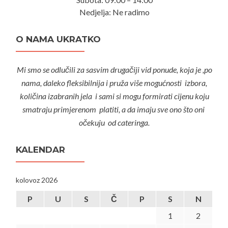
Nedjelja: Ne radimo
O NAMA UKRATKO
Mi smo se odlučili za sasvim drugačiji vid ponude, koja je ,po
nama, daleko fleksibilnija i pruža više mogućnosti izbora,
količina izabranih jela i sami si mogu formirati cijenu koju
smatraju primjerenom platiti, a da imaju sve ono što oni
očekuju od cateringa.
KALENDAR
kolovoz 2026
P
U
S
Č
P
S
N
1
2