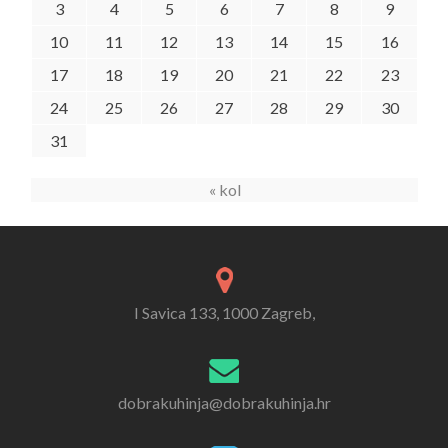
3
4
5
6
7
8
9
10
11
12
13
14
15
16
17
18
19
20
21
22
23
24
25
26
27
28
29
30
31
« kol
I Savica 133, 1000 Zagreb,
dobrakuhinja@dobrakuhinja.hr