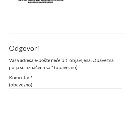
Odgovori
Vaša adresa e-pošte neće biti objavljena.
Obavezna
polja su označena sa
* (obavezno)
Komentar
*
(obavezno)