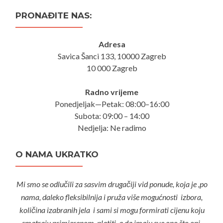
PRONAĐITE NAS:
Adresa
Savica Šanci 133, 10000 Zagreb
10 000 Zagreb
Radno vrijeme
Ponedjeljak—Petak: 08:00–16:00
Subota: 09:00 – 14:00
Nedjelja: Ne radimo
O NAMA UKRATKO
Mi smo se odlučili za sasvim drugačiji vid ponude, koja je ,po
nama, daleko fleksibilnija i pruža više mogućnosti izbora,
količina izabranih jela i sami si mogu formirati cijenu koju
smatraju primjerenom platiti, a da imaju sve ono što oni